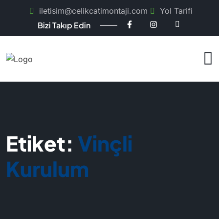
iletisim@celikcatimontaji.com
Yol Tarifi
Bizi Takıp Edin
Etiket:
Vinçli
Kurulum