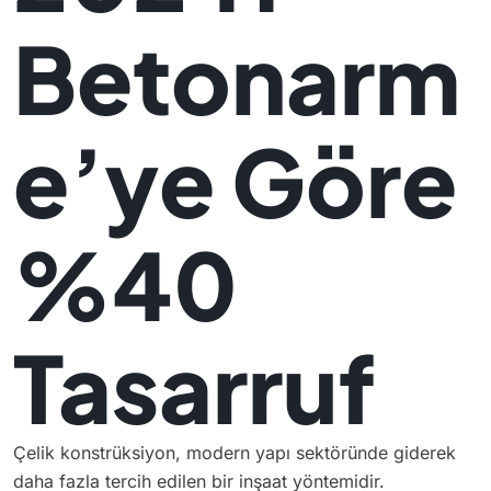
Betonarm
e’ye Göre
%40
Tasarruf
Çelik konstrüksiyon, modern yapı sektöründe giderek
daha fazla tercih edilen bir inşaat yöntemidir.