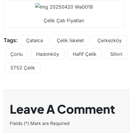
Çelik Çatı Fiyatları
Tags:
Çatalca
Çelik İskelet
Çerkezköy
Çorlu
Hadımköy
Hafif Çelik
Silivri
ST52 Çelik
Leave A Comment
Fields (*) Mark are Required