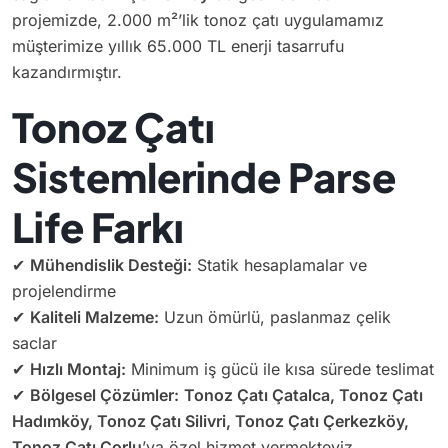
projemizde, 2.000 m²’lik tonoz çatı uygulamamız
müşterimize yıllık 65.000 TL enerji tasarrufu
kazandırmıştır.
Tonoz Çatı
Sistemlerinde Parse
Life Farkı
✔
Mühendislik Desteği:
Statik hesaplamalar ve
projelendirme
✔
Kaliteli Malzeme:
Uzun ömürlü, paslanmaz çelik
saclar
✔
Hızlı Montaj:
Minimum iş gücü ile kısa sürede teslimat
✔
Bölgesel Çözümler:
Tonoz Çatı Çatalca, Tonoz Çatı
Hadımköy, Tonoz Çatı Silivri, Tonoz Çatı Çerkezköy,
Tonoz Çatı Çorlu
’ya özel hizmet vermekteyiz