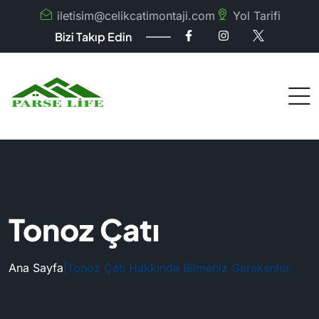
iletisim@celikcatimontaji.com
Yol Tarifi
Bizi Takıp Edin
Tonoz Çatı
Ana Sayfa
|
Tonoz Çatı Hakkında Bilmeniz Gerekenler