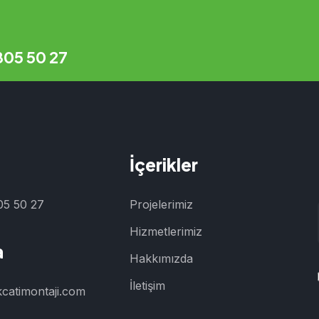
805 50 27
İçerikler
05 50 27
Projelerimiz
Hizmetlerimiz
a
Hakkımızda
İletişim
ikcatimontaji.com