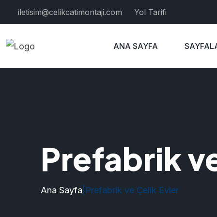
iletisim@celikcatimontaji.com
Yol Tarifi
ANA SAYFA
SAYFAL
Prefabrik ve
Ana Sayfa
|
Prefabrik ve Çelik Evler