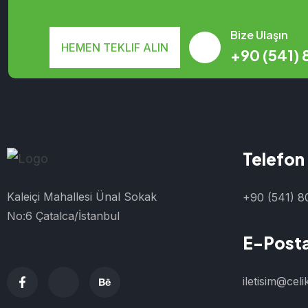
Bize Ulaşın
HEMEN TEKLIF ALIN
+90 (541) 
Telefon
Kaleiçi Mahallesi Ünal Sokak
+90 (541) 8
No:6 Çatalca/İstanbul
E-Post
iletisim@cel