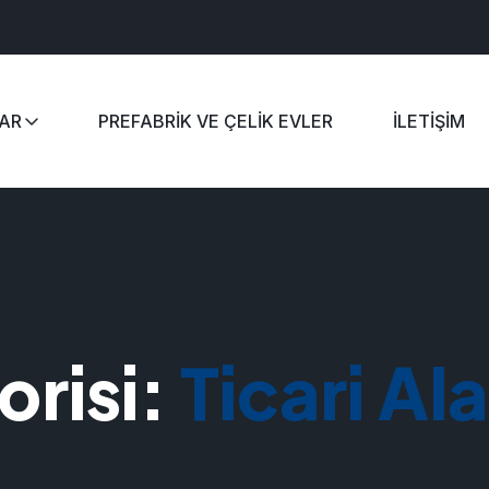
AR
PREFABRIK VE ÇELIK EVLER
İLETIŞIM
orisi:
Ticari Al