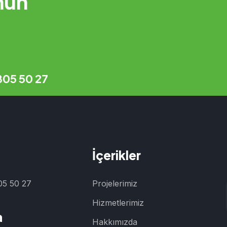
nun
805 50 27
İçerikler
05 50 27
Projelerimiz
Hizmetlerimiz
a
Hakkımızda