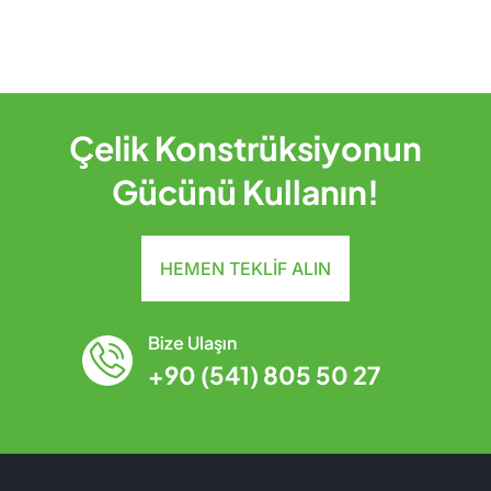
Çelik Konstrüksiyonun
Gücünü Kullanın!
HEMEN TEKLIF ALIN
Bize Ulaşın
+90 (541) 805 50 27